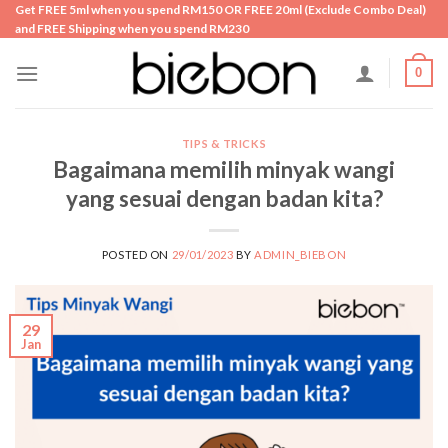
Skip
Get FREE 5ml when you spend RM150 OR FREE 20ml (Exclude Combo Deal)
and FREE Shipping when you spend RM230
to
content
0
TIPS & TRICKS
Bagaimana memilih minyak wangi
yang sesuai dengan badan kita?
POSTED ON
29/01/2023
BY
ADMIN_BIEBON
29
Jan