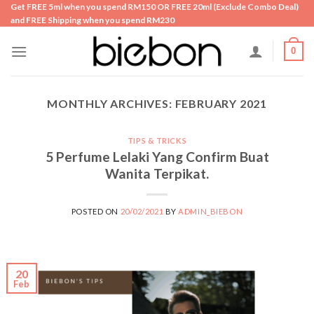
Skip
Get FREE 5ml when you spend RM150 OR FREE 20ml (Exclude Combo Deal)
and FREE Shipping when you spend RM230
to
content
0
MONTHLY ARCHIVES:
FEBRUARY 2021
TIPS & TRICKS
5 Perfume Lelaki Yang Confirm Buat
Wanita Terpikat.
POSTED ON
20/02/2021
BY
ADMIN_BIEBON
20
Feb